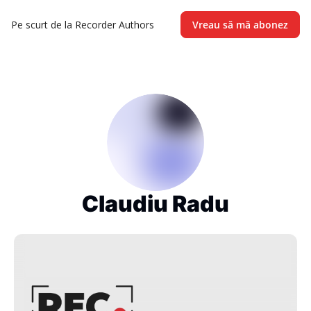
Pe scurt de la Recorder
Authors
Vreau să mă abonez
Claudiu Radu