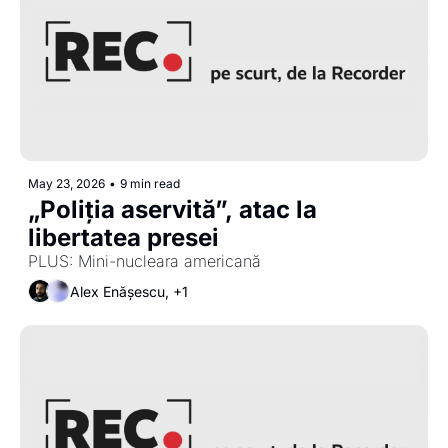
May 23, 2026
•
9 min read
„Poliția aservită”, atac la 
libertatea presei
PLUS: Mini-nucleara americană
Alex Enășescu, +1