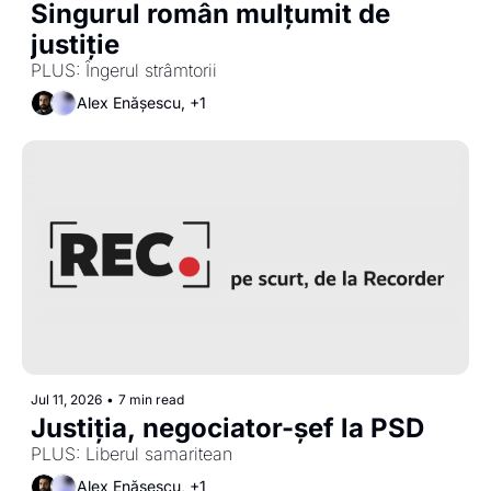
Singurul român mulțumit de 
justiție
PLUS: Îngerul strâmtorii 
Alex Enășescu, +1
Jul 11, 2026
•
7 min read
Justiția, negociator-șef la PSD
PLUS: Liberul samaritean
Alex Enășescu, +1