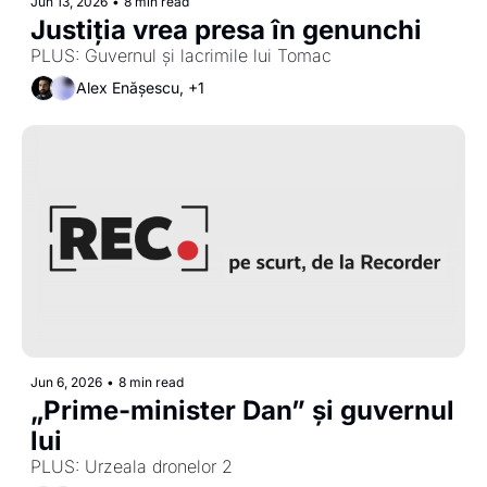
Jun 13, 2026
•
8 min read
Justiția vrea presa în genunchi
PLUS: Guvernul și lacrimile lui Tomac
Alex Enășescu, +1
Jun 6, 2026
•
8 min read
„Prime-minister Dan” și guvernul 
lui 
PLUS: Urzeala dronelor 2