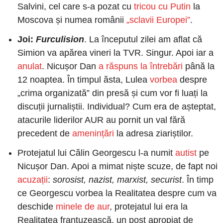
Salvini, cel care s-a pozat cu
 tricou cu Putin
 la 
Moscova și numea românii
 „sclavii Europei”
.
Joi:
Furculision
. La începutul zilei am aflat că 
Simion va apărea vineri la TVR. Singur. Apoi iar a
anulat
. Nicușor Dan
 a răspuns la întrebări
 până la 
12 noaptea. În timpul ăsta, Lulea
 vorbea
 despre 
„crima organizată” din presă și cum vor fi luați la 
discuții jurnaliștii. Individual? Cum era de așteptat, 
atacurile liderilor AUR au pornit un val fără 
precedent de
 amenințări
 la adresa ziariștilor.
Protejatul lui Călin Georgescu l-a numit
 autist
 pe 
Nicușor Dan. Apoi a mimat niște scuze, de fapt noi
acuzații
: 
sorosist, nazist, marxist, securist
. În timp 
ce Georgescu vorbea la Realitatea despre cum va 
deschide
 minele de aur
, protejatul lui era la 
Realitatea franțuzească, un post apropiat de 