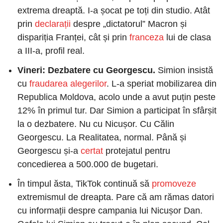
extrema dreaptă. I-a șocat pe toți din studio. Atât 
prin
 declarații
 despre „dictatorul” Macron și 
dispariția Franței, cât și prin
 franceza
 lui de clasa 
a III-a, profil real.
Vineri: Dezbatere cu Georgescu. 
Simion insistă 
cu 
fraudarea alegerilor
. L-a speriat mobilizarea din 
Republica Moldova, acolo unde a avut puțin peste 
12% în primul tur. Dar Simion a participat în sfârșit 
la o dezbatere. Nu cu Nicușor. Cu Călin 
Georgescu. La Realitatea, normal. Până și 
Georgescu și-a 
certat
 protejatul pentru 
concedierea a 500.000 de bugetari.
În timpul ăsta, TikTok continuă să 
promoveze
extremismul de dreapta. Pare că am rămas datori 
cu informații despre campania lui Nicușor Dan. 