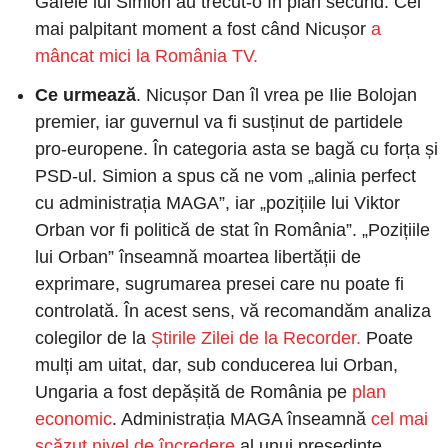
Gafele lui Simion au trecut-o în plan secund. Cel 
mai palpitant moment a fost când Nicușor 
a 
mâncat mici la România TV.
Ce urmează
. Nicușor Dan îl vrea pe Ilie Bolojan 
premier, iar guvernul va fi susținut de partidele 
pro-europene. În categoria asta se bagă cu forța și 
PSD-ul. Simion a spus că ne vom „alinia perfect 
cu administrația MAGA”, iar „pozițiile lui Viktor 
Orban vor fi politică de stat în România”. „Pozițiile 
lui Orban” înseamnă moartea libertății de 
exprimare, sugrumarea presei care nu poate fi 
controlată. În acest sens, vă recomandăm analiza 
colegilor de la 
Știrile Zilei de la Recorder.
 Poate 
mulți am uitat, dar, sub conducerea lui Orban, 
Ungaria a fost depășită de România pe 
plan 
economic
. Administrația MAGA înseamnă 
cel mai 
scăzut nivel de încredere
 al unui președinte 