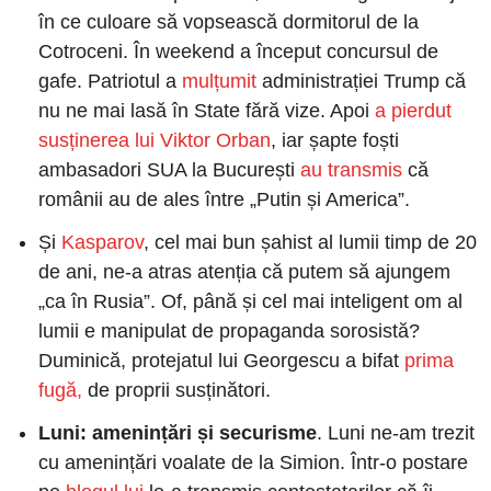
în ce culoare să vopsească dormitorul de la 
Cotroceni. În weekend a început concursul de 
gafe. Patriotul a
 mulțumit
 administrației Trump că 
nu ne mai lasă în State fără vize. Apoi
 a pierdut 
susținerea lui Viktor Orban
, iar șapte foști 
ambasadori SUA la București
 au transmis
 că 
românii au de ales între „Putin și America”.
Și
 Kasparov
, cel mai bun șahist al lumii timp de 20 
de ani, ne-a atras atenția că putem să ajungem 
„ca în Rusia”. Of, până și cel mai inteligent om al 
lumii e manipulat de propaganda sorosistă? 
Duminică, protejatul lui Georgescu a bifat
 prima 
fugă,
 de proprii susținători.
Luni:
amenințări și securisme
. Luni ne-am trezit 
cu amenințări voalate de la Simion. Într-o postare 