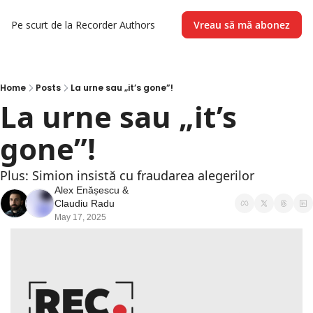
Pe scurt de la Recorder
Authors
Vreau să mă abonez
Home
Posts
La urne sau „it’s gone”!
La urne sau „it’s 
gone”!  
Plus: Simion insistă cu fraudarea alegerilor
Alex Enășescu
 & 
Claudiu Radu
May 17, 2025