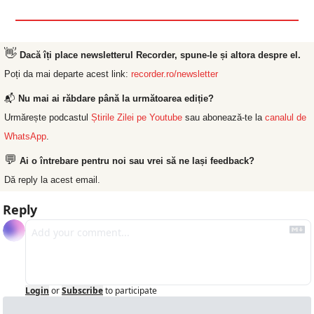
👋
Dacă îți place newsletterul Recorder, spune-le și altora despre el.
Poți da mai departe acest link: 
recorder.ro/newsletter
📬 
Nu mai ai răbdare până la următoarea ediție?
Urmărește podcastul 
Știrile Zilei pe Youtube
 sau abonează-te la 
canalul de 
WhatsApp
.
💬
Ai o întrebare pentru noi sau vrei să ne lași feedback?
Dă reply la acest email.
Reply
Login
or
Subscribe
to participate