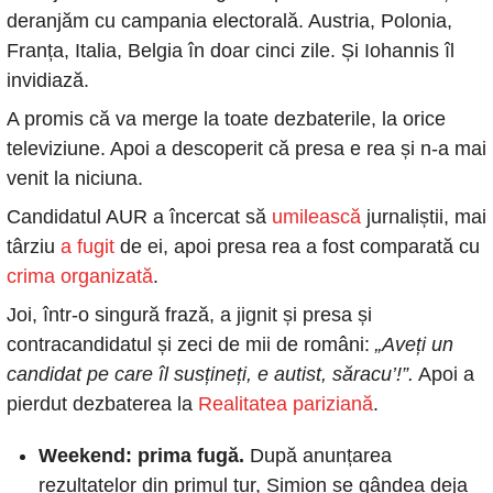
deranjăm cu campania electorală. Austria, Polonia, 
Franța, Italia, Belgia în doar cinci zile. Și Iohannis îl 
invidiază. 
A promis că va merge la toate dezbaterile, la orice 
televiziune. Apoi a descoperit că presa e rea și n-a mai 
venit la niciuna. 
Candidatul AUR a încercat să
 umilească
 jurnaliștii, mai 
târziu
 a fugit
 de ei, apoi presa rea a fost comparată cu
crima organizată
. 
Joi, într-o singură frază, a jignit și presa și 
contracandidatul și zeci de mii de români: 
„Aveți un 
candidat pe care îl susțineți, e autist, săracu’!”.
 Apoi a 
pierdut dezbaterea la
 Realitatea pariziană
.
Weekend: prima fugă. 
După anunțarea 
rezultatelor din primul tur, Simion se gândea deja 