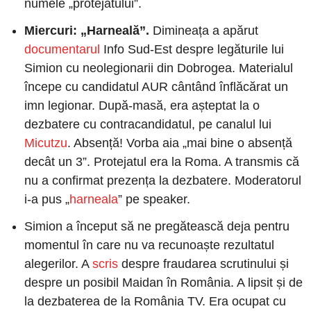
numele „protejatului”.
Miercuri: „Harneală”. 
Dimineața a apărut
documentarul
 Info Sud-Est despre legăturile lui 
Simion cu neolegionarii din Dobrogea. Materialul 
începe cu candidatul AUR cântând înflăcărat un 
imn legionar. După-masă, era așteptat la o 
dezbatere cu contracandidatul, pe canalul lui
Micutzu
. Absență! Vorba aia „mai bine o absență 
decât un 3”. Protejatul era la Roma. A transmis că 
nu a confirmat prezența la dezbatere. Moderatorul 
i-a pus „
harneala
” pe speaker.
Simion a început să ne pregătească deja pentru 
momentul în care nu va recunoaște rezultatul 
alegerilor. A
 scris
 despre fraudarea scrutinului și 
despre un posibil Maidan în România. A lipsit și de 
la dezbaterea de la România TV. Era ocupat cu 