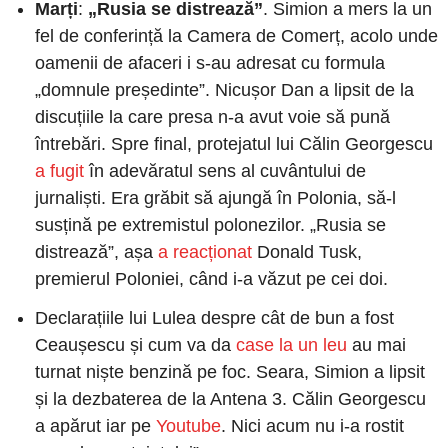
Marți
: 
„Rusia se distrează”
. Simion a mers la un 
fel de conferință la Camera de Comerț, acolo unde 
oamenii de afaceri i s-au adresat cu formula 
„domnule președinte”. Nicușor Dan a lipsit de la 
discuțiile la care presa n-a avut voie să pună 
întrebări. Spre final, protejatul lui Călin Georgescu
a fugit
 în adevăratul sens al cuvântului de 
jurnaliști. Era grăbit să ajungă în Polonia, să-l 
susțină pe extremistul polonezilor. „Rusia se 
distrează”, așa
 a reacționat
 Donald Tusk, 
premierul Poloniei, când i-a văzut pe cei doi.
Declarațiile lui Lulea despre cât de bun a fost 
Ceaușescu și cum va da
 case la un leu
 au mai 
turnat niște benzină pe foc. Seara, Simion a lipsit 
și la dezbaterea de la Antena 3. Călin Georgescu 
a apărut iar pe
 Youtube
. Nici acum nu i-a rostit 