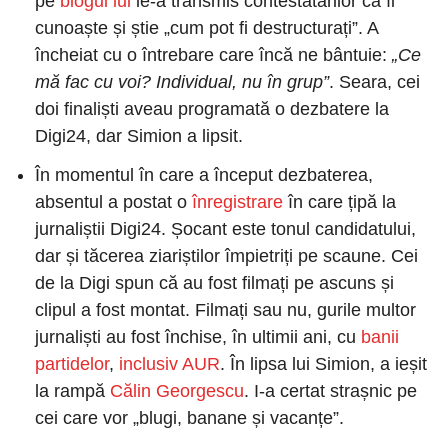
pe
 blogul lui
 le-a transmis contestatarilor că îi 
cunoaște și știe „cum pot fi destructurați”. A 
încheiat cu o întrebare care încă ne bântuie: 
„Ce 
mă fac cu voi? Individual, nu în grup”
. Seara, cei 
doi finaliști aveau programată o dezbatere la 
Digi24, dar Simion a lipsit.
În momentul în care a început dezbaterea, 
absentul a postat o
 înregistrare
 în care țipă la 
jurnaliștii Digi24. Șocant este tonul candidatului, 
dar și tăcerea ziariștilor împietriți pe scaune. Cei 
de la Digi spun că au fost filmați pe ascuns și 
clipul a fost montat. Filmați sau nu, gurile multor 
jurnaliști au fost închise, în ultimii ani, cu
 banii 
partidelor
,
 inclusiv AUR
. În lipsa lui Simion, a ieșit 
la rampă
 Călin Georgescu
. I-a certat strașnic pe 
cei care vor „blugi, banane și vacanțe”.