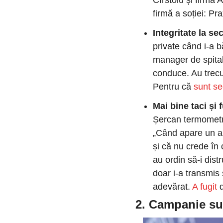
Cîrstoiu și firma
firmă a soției: Pr
Integritate la se
private când i-a 
manager de spital 
conduce. Au trecut
Pentru că 
sunt se
Mai bine taci și 
Șercan termometr
„Când apare un art
și că nu crede în c
au ordin să-i dis
doar i-a transmis 
adevărat. 
A fugit
 
2. Campanie sub