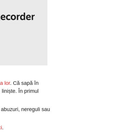
a lor
. Că sapă în 
niște. În primul 
 abuzuri, nereguli sau 
ci
.  