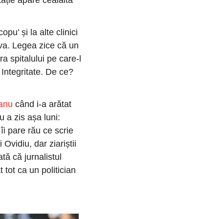
ție apare cealaltă 
u’ și la alte clinici 
va. Legea zice că un 
a spitalului pe care-l 
 Integritate. De ce? 
ianu
 când i-a arătat 
 a zis așa luni: 
i pare rău ce scrie 
Ovidiu, dar ziariștii 
tă că jurnalistul 
tot ca un politician 