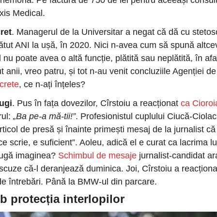
 Anemona. Pe factura de 750 de lei pentru aceeași consulta
axis Medical. 
cret
. Managerul de la Universitar a negat că dă cu stetoscop
bătut ANI la ușă, în 2020. Nici n-avea cum să spună altce
nu poate avea o altă funcție, plătită sau neplătită, în afar
 anii, vreo patru, și tot n-au venit concluziile Agenției de
crete
, ce n-ați înțeles?
fugi
. Pus în fața dovezilor, Cîrstoiu a reacționat 
ca Cioro
ul: 
„Ba pe-a mă-tii!”
. Profesionistul cuplului Ciucă-Ciolacu
icol de presă și înainte primești mesaj de la jurnalist că î
e scrie, e suficient”. Aoleu, adică el e curat ca lacrima lui 
trugă imaginea? 
Schimbul de mesaje
 jurnalist-candidat ara
scuze că-l deranjează duminica. Joi, Cîrstoiu a reacționat 
de întrebări. Până la BMW-ul din parcare. 
 protecția interlopilor