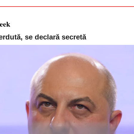
week
ierdută, se declară secretă