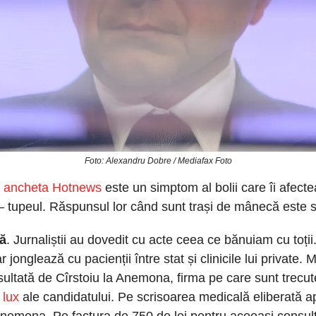
Foto: Alexandru Dobre / Mediafax Foto
 
ancheta Hotnews
 este un simptom al bolii care îi afect
– tupeul. Răspunsul lor când sunt trași de mânecă este s
ă
. Jurnaliștii au dovedit cu acte ceea ce bănuiam cu toții
r jonglează cu pacienții între stat și clinicile lui private. M
sultată de Cîrstoiu la Anemona, firma pe care sunt trecut
 lux
 ale candidatului. Pe scrisoarea medicală eliberată ap