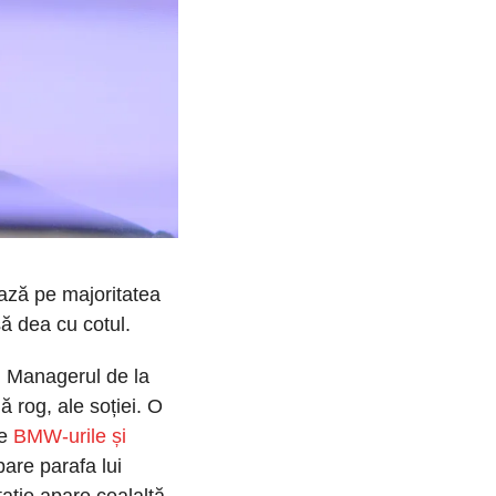
ează pe majoritatea 
ă dea cu cotul. 
. Managerul de la 
ă rog, ale soției. O 
e 
BMW-urile și 
are parafa lui 