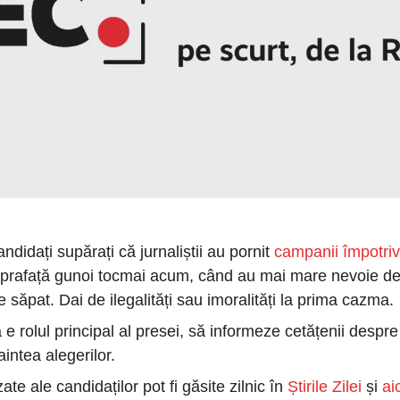
ndidați supărați că jurnaliștii au pornit 
campanii împotriv
uprafață gunoi tocmai acum, când au mai mare nevoie de li
e săpat. Dai de ilegalități sau imoralități la prima cazma. 
a e rolul principal al presei, să informeze cetățenii despre
aintea alegerilor. 
te ale candidaților pot fi găsite zilnic în 
Știrile Zilei
 și 
ai