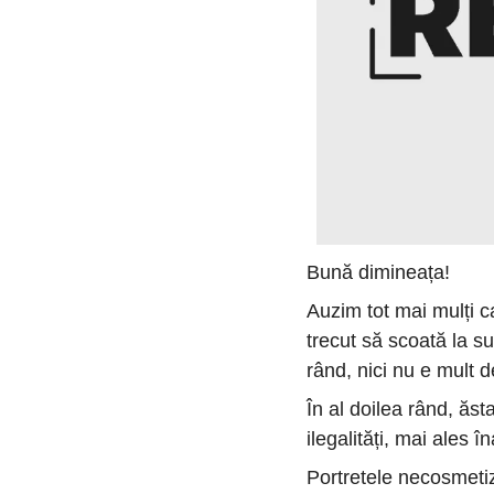
Bună dimineața!
Auzim tot mai mulți ca
trecut să scoată la s
rând, nici nu e mult d
În al doilea rând, ăst
ilegalități, mai ales în
Portretele necosmetiza