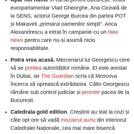
europarlamentar Vlad Gheorghe, Ana Ciceală de 
la SENS, actorul George Burcea din partea POT 
și Makaveli „primarul oamenilor simpli”. Anca 
Alexandrescu a intrat în campanie cu un
 fake 
news
 pentru care nu-și asumă nicio 
responsabilitate. 
Potra vrea acasă
. 
Mercenarul lui Georgescu cere 
să se
 predea
 autorităților române. El este arestat 
în Dubai, iar
 The Guardian
 scria că Moscova 
încerca să oprească extrădarea. Călin Georgescu 
rămâne sub control judiciar și
 promite
 pacea de la 
București. 
Catedrala gold edition
. Creștinii au stat la cozi și 
câte opt ore să vadă
 mozaicul auriu
 din interiorul 
Catedralei Naționale, cea mai mare biserică 