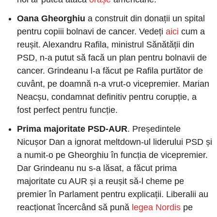
Oana Gheorghiu
 a construit din donații un spital 
pentru copiii bolnavi de cancer. Vedeți
 aici
 cum a 
reușit. Alexandru Rafila, ministrul Sănătății din 
PSD, n-a putut să facă un plan pentru bolnavii de 
cancer. Grindeanu l-a făcut pe Rafila purtător de 
cuvânt, pe doamnă n-a vrut-o vicepremier. Marian 
Neacșu, condamnat definitiv pentru corupție, a 
fost perfect pentru funcție.
Prima majoritate PSD-AUR
. Președintele 
Nicușor Dan a ignorat meltdown-ul liderului PSD și 
a numit-o pe Gheorghiu în funcția de vicepremier. 
Dar Grindeanu nu s-a lăsat, a făcut prima 
majoritate cu AUR și a reușit să-l cheme pe 
premier în Parlament pentru explicații. Liberalii au 
reacționat încercând să pună
 legea Nordis
 pe 