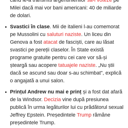
Milei dacă mai vor bani americani: 40 de miliarde 
de dolari.
Svastici în clase
. Mii de italieni l-au comemorat 
pe Mussolini cu
 saluturi naziste
. Un liceu din 
Genova a fost
 atacat
 de fasciști, care au lăsat 
svastici pe pereții claselor. În State există 
programe gratuite pentru cei care vor să-și 
șteargă sau acopere
 tatuajele naziste
. „Nu știi 
dacă se ascund sau doar s-au schimbat”, explică 
o angajată a unui salon.
Prințul Andrew 
nu mai e prinț
 și a fost dat afară 
de la Windsor.
 Decizia
 vine după presiunea 
publică în urma legăturilor lui cu prădătorul sexual 
Jeffrey Epstein. Președintele
 Trump
 rămâne 
președintele Trump.