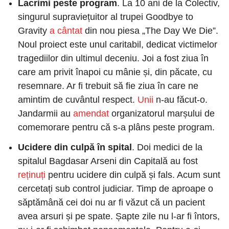
Lacrimi peste program
. La 10 ani de la Colectiv, 
singurul supraviețuitor al trupei Goodbye to 
Gravity
 a cântat
 din nou piesa „The Day We Die”. 
Noul proiect este unul caritabil, dedicat victimelor 
tragediilor din ultimul deceniu. Joi a fost ziua în 
care am privit înapoi cu mânie și, din păcate, cu 
resemnare. Ar fi trebuit să fie ziua în care ne 
amintim de cuvântul respect.
 Unii
 n-au făcut-o. 
Jandarmii au
 amendat
 organizatorul marșului de 
comemorare pentru că s-a plâns peste program.
Ucidere din culpă în spital
. Doi medici de la 
spitalul Bagdasar Arseni din Capitală au fost
reținuți
 pentru ucidere din culpă și fals. Acum sunt 
cercetați sub control judiciar. Timp de aproape o 
săptămână cei doi nu ar fi văzut că un pacient 
avea arsuri și pe spate. Șapte zile nu l-ar fi întors, 