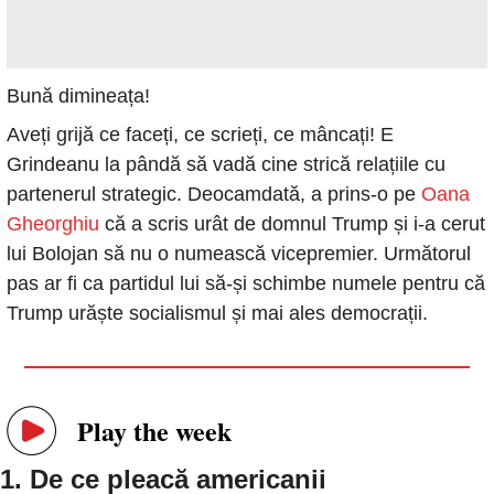
Bună dimineața!
Aveți grijă ce faceți, ce scrieți, ce mâncați! E 
Grindeanu la pândă să vadă cine strică relațiile cu 
partenerul strategic. Deocamdată, a prins-o pe
 Oana 
Gheorghiu
 că a scris urât de domnul Trump și i-a cerut 
lui Bolojan să nu o numească vicepremier. Următorul 
pas ar fi ca partidul lui să-și schimbe numele pentru că 
Trump urăște socialismul și mai ales democrații.  
Play the week
1. 
De ce pleacă americanii