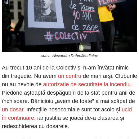
sursa: Alexandru Dobre/Mediafax
Au trecut 10 ani de la Colectiv și n-am învățat nimic 
din tragedie. Nu avem
 un centru
 de mari arși. Cluburile 
nu au nevoie de
 autorizație de securitate la incendiu
. 
Piedone așteaptă despăgubiri de la stat pentru anii de 
închisoare. Bănicioiu „avem de toate” a mai scăpat de
un dosar
. Infecțiile nosocomiale sunt tot acolo și
 ucid 
în continuare
, iar justiția se joacă de-a clasarea și 
redeschiderea cu dosarele.