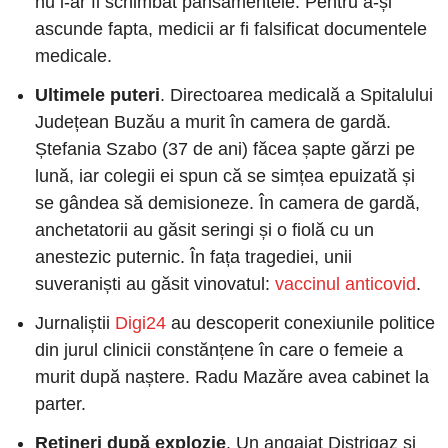
nu i-ar fi schimbat pansamentele. Pentru a-și 
ascunde fapta, medicii ar fi falsificat documentele 
medicale.
Ultimele puteri
. Directoarea medicală a Spitalului 
Județean Buzău a murit în camera de gardă. 
Ștefania Szabo (37 de ani) făcea șapte gărzi pe 
lună, iar colegii ei spun că se simțea epuizată și 
se gândea să demisioneze. În camera de gardă, 
anchetatorii au găsit seringi și o fiolă cu un 
anestezic puternic. În fața tragediei, unii 
suveraniști au găsit vinovatul:
 vaccinul anticovid
. 
Jurnaliștii 
Digi24
 au descoperit conexiunile politice 
din jurul clinicii constănțene în care o femeie a 
murit după naștere. Radu Mazăre avea cabinet la 
parter.
Rețineri după explozie
. Un angajat Distrigaz și 