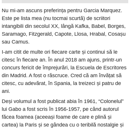
Nu mi-am ascuns preferința pentru Garcia Marquez. 
Este pe lista mea (nu tocmai scurtă) de scriitori 
intangibili din secolul XX, lângă Kafka, Babel, Borges, 
Saramago, Fitzgerald, Capote, Llosa, Hrabal, Cosașu 
sau Camus.
I-am citit de multe ori fiecare carte și continui să le 
citesc în fiecare an. În anul 2018 am ajuns, printr-un 
concurs fericit de împrejurări, la Escuela de Escritores 
din Madrid. A fost o răscruce. Cred că am învățat să 
citesc, cu adevărat, în Spania, la treizeci și patru de 
ani.
Deși volumul a fost publicat abia în 1961, “Colonelul” 
lui Gabo a fost scris în 1956-1957, pe când autorul 
făcea foamea (aceeași foame de care e plină și 
cartea) la Paris și se gândea cu o teribilă nostalgie și 