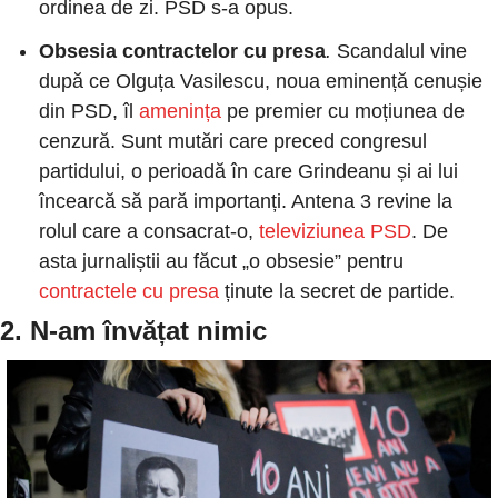
ordinea de zi. PSD s-a opus.      
Obsesia
contractelor cu presa
. 
Scandalul vine 
după ce Olguța Vasilescu, noua eminență cenușie 
din PSD, îl
 amenința
 pe premier cu moțiunea de 
cenzură. Sunt mutări care preced congresul 
partidului, o perioadă în care Grindeanu și ai lui 
încearcă să pară importanți. Antena 3 revine la 
rolul care a consacrat-o,
 televiziunea PSD
. De 
asta jurnaliștii au făcut „o obsesie” pentru
contractele cu presa
 ținute la secret de partide. 
2. 
N-am învățat nimic