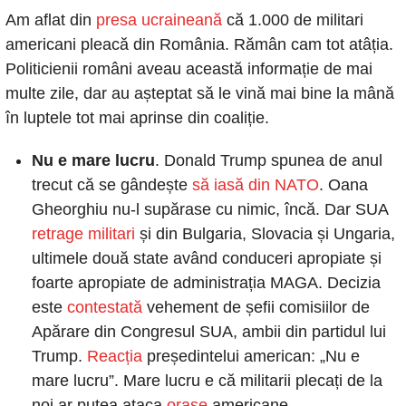
Am aflat din 
presa ucraineană
 că 1.000 de militari 
americani pleacă din România. Rămân cam tot atâția. 
Politicienii români aveau această informație de mai 
multe zile, dar au așteptat să le vină mai bine la mână 
în luptele tot mai aprinse din coaliție.
Nu e mare lucru
. Donald Trump spunea de anul 
trecut că se gândește
 să iasă din NATO
. Oana 
Gheorghiu nu-l supărase cu nimic, încă. Dar SUA
retrage militari
 și din Bulgaria, Slovacia și Ungaria, 
ultimele două state având conduceri apropiate și 
foarte apropiate de administrația MAGA. Decizia 
este
 contestată
 vehement de șefii comisiilor de 
Apărare din Congresul SUA, ambii din partidul lui 
Trump.
 Reacția
 președintelui american: „Nu e 
mare lucru”. Mare lucru e că militarii plecați de la 
noi ar putea ataca
 orașe
 americane.