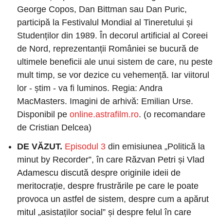
George Copos, Dan Bittman sau Dan Puric, 
participă la Festivalul Mondial al Tineretului și 
Studenților din 1989. În decorul artificial al Coreei 
de Nord, reprezentanții României se bucură de 
ultimele beneficii ale unui sistem de care, nu peste 
mult timp, se vor dezice cu vehemență. Iar viitorul 
lor - știm - va fi luminos. Regia: Andra 
MacMasters. Imagini de arhivă: Emilian Urse. 
Disponibil pe 
online.astrafilm.ro
. (o recomandare 
de Cristian Delcea) 
DE VĂZUT
. 
Episodul 3
 din emisiunea ​​„Politică la 
minut by Recorder”, în care 
Răzvan Petri și Vlad 
Adamescu discută despre originile ideii de 
meritocrație, despre frustrările pe care le poate 
provoca un astfel de sistem, despre cum a apărut 
mitul „asistaților social” și despre felul în care 