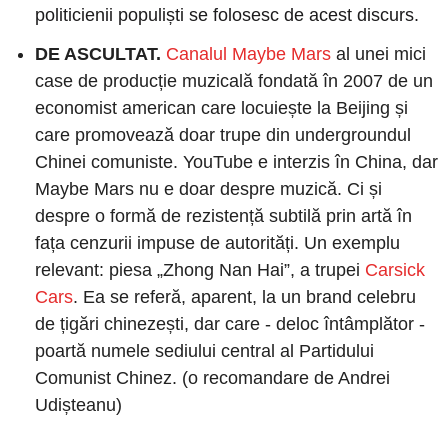
politicienii populiști se folosesc de acest discurs. 
DE ASCULTAT. 
Canalul Maybe Mars
 al unei mici 
case de producție muzicală fondată în 2007 de un 
economist american care locuiește la Beijing și 
care promovează doar trupe din undergroundul 
Chinei comuniste. YouTube e interzis în China, dar 
Maybe Mars nu e doar despre muzică. Ci și 
despre o formă de rezistență subtilă prin artă în 
fața cenzurii impuse de autorități. Un exemplu 
relevant: piesa „Zhong Nan Hai”, a trupei 
Carsick 
Cars
. Ea se referă, aparent, la un brand celebru 
de țigări chinezești, dar care - deloc întâmplător - 
poartă numele sediului central al Partidului 
Comunist Chinez. (o recomandare de Andrei 
Udișteanu)