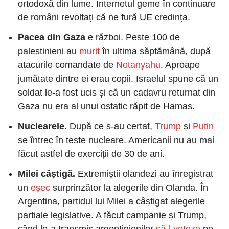
ortodoxă din lume. Internetul geme în continuare 
de români revoltați că ne fură UE credința.
Pacea din Gaza 
e război. Peste 100 de 
palestinieni au
 murit
 în ultima săptămână, după 
atacurile comandate de
 Netanyahu
. Aproape 
jumătate dintre ei erau copii. Israelul spune că un 
soldat le-a fost ucis și că un cadavru returnat din 
Gaza nu era al unui ostatic răpit de Hamas.
Nuclearele
. 
După ce s-au certat,
 Trump
 și
 Putin
se întrec în teste nucleare. Americanii nu au mai 
făcut astfel de exerciții de 30 de ani.
Milei câștigă
. 
Extremiștii olandezi au înregistrat 
un
 eșec
 surprinzător la alegerile din Olanda. În 
Argentina, partidul lui Milei a câștigat alegerile 
parțiale legislative. A făcut campanie și Trump, 
când le-a transmis argentinienilor
 să-l voteze
 pe 